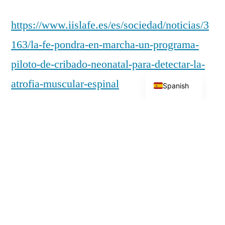
https://www.iislafe.es/es/sociedad/noticias/3
163/la-fe-pondra-en-marcha-un-programa-
piloto-de-cribado-neonatal-para-detectar-la-
English
atrofia-muscular-espinal
Spanish
Spinal_muscular_atrophy_Screen_at_birth_save_li
Descarga
Hoja-Informacion-paciente_AME-2
Descarga