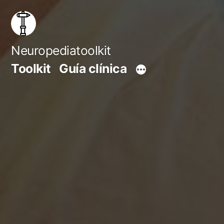
Saltar
al
contenido
Neuropediatoolkit
Toolkit
Guía clínica