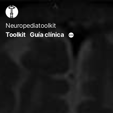
Saltar
al
contenido
Neuropediatoolkit
Toolkit
Guía clínica