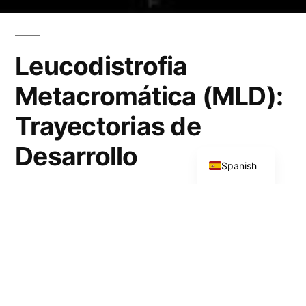
por
Leucodistrofia
Metacromática (MLD):
Trayectorias de
English
Desarrollo
Spanish
La leucodistrofia metacromática es una
enfermedad de depósito lisosomal hereditaria
autosómica recesiva caracterizada por la
deficiencia de la enzima arilsulfatasa A