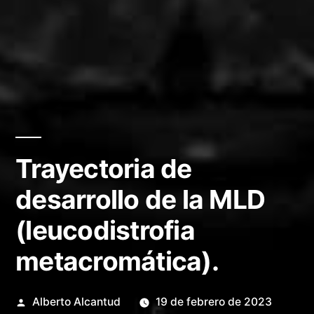
Trayectoria de
desarrollo de la MLD
(leucodistrofia
metacromática).
Publicado
Alberto Alcantud
19 de febrero de 2023